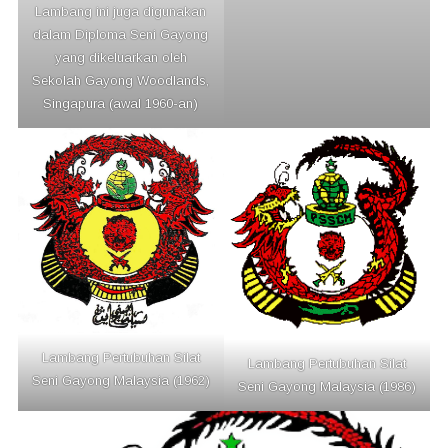
Lambang ini juga digunakan
dalam Diploma Seni Gayong
yang dikeluarkan oleh
Sekolah Gayong Woodlands,
Singapura (awal 1960-an)
Lambang Pertubuhan Silat
Lambang Pertubuhan Silat
Seni Gayong Malaysia (1962)
Seni Gayong Malaysia (1986)