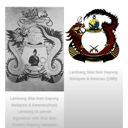
Lambang Silat Seni Gayong
Malaysia & Serantau (1960)
Lambang Silat Seni Gayong
Malaysia & Serantau(Asal)
Lambang ini pernah
digunakan oleh Silat Seni
Pusaka Gayong Malaysia