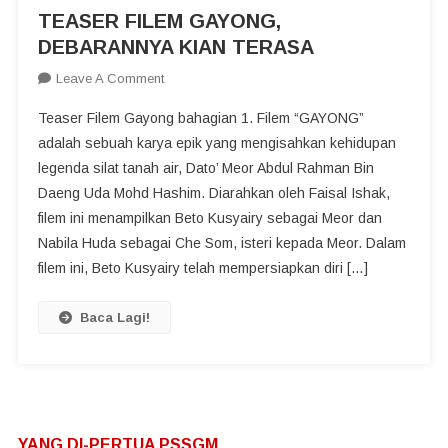
TEASER FILEM GAYONG,
DEBARANNYA KIAN TERASA
On
Leave A Comment
TEASER
Teaser Filem Gayong bahagian 1. Filem “GAYONG”
FILEM
adalah sebuah karya epik yang mengisahkan kehidupan
GAYONG,
legenda silat tanah air, Dato’ Meor Abdul Rahman Bin
DEBARANNYA
Daeng Uda Mohd Hashim. Diarahkan oleh Faisal Ishak,
KIAN
TERASA
filem ini menampilkan Beto Kusyairy sebagai Meor dan
Nabila Huda sebagai Che Som, isteri kepada Meor. Dalam
filem ini, Beto Kusyairy telah mempersiapkan diri […]
Baca Lagi!
YANG DI-PERTUA PSSGM