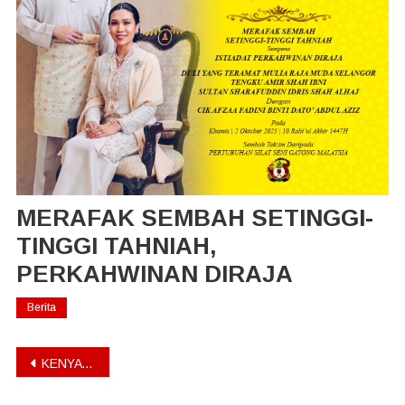
MERAFAK SEMBAH SETINGGI-
TINGGI TAHNIAH,
PERKAHWINAN DIRAJA
Berita
Post
KENYATAAN MEDIA, SOKONGAN PADU PSSGM KEPADA GLOBAL SUMUD FLOTILLA
navigation